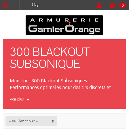
Blog
0
300 BLACKOUT
SUBSONIQUE
Munitions 300 Blackout Subsoniques –
Performances optimales pour des tirs discrets et
précis
Voir plus
Les munitions 300 Blackout subsoniques sont la
solution idéale pour les chasseurs et tireurs sportifs
cherchant à combiner puissance et discrétion.
-- veuillez choisir --
Conçues pour fonctionner en dessous de la vitesse