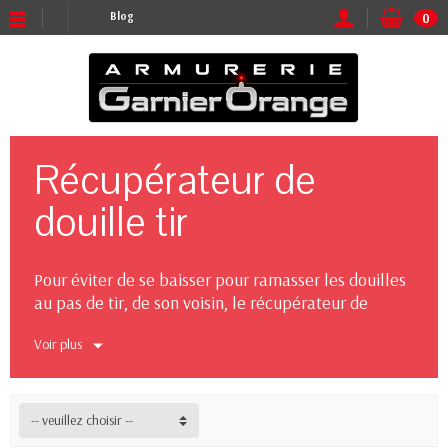
Blog
0
Récupérateur de
douille tir
Pour éviter de se baisser pour ramasser les douilles
au pas de tir, de son voisin, le récupérateur de
douilles est la solution à ce problème.
Voir plus
Le récupérateur de douilles est l'accessoire idéal
pour tout tireur qui souhaite éviter la corvée de se
baisser pour ramasser les douilles après une séance
-- veuillez choisir --
de tir. Que ce soit pour garder votre zone de tir