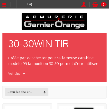
Blog
0
30-30WIN TIR
Créée par Winchester pour sa fameuse carabine
modèle 94 la munition 30-30 permet d’être utilisée
par les chasseurs ou les amateurs de tir sportif.
Voir plus
Le calibre .30-30 Winchester, également connu sous
le nom de .30 WCF (Winchester Center Fire), est une
cartouche de fusil à percussion centrale qui a été
-- veuillez choisir --
développée par Winchester en 1895 pour sa célèbre
carabine modèle 94. Bien que le calibre .30-30 soit
principalement connu pour être utilisé dans la