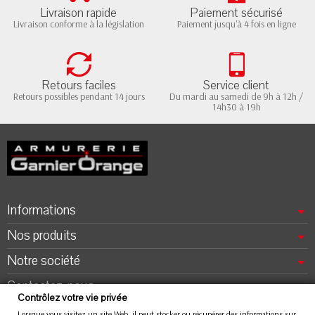
Livraison rapide
Paiement sécurisé
Aujourd'hui, le calibre 7.65 mm est principalement
Livraison conforme à la législation
Paiement jusqu'à 4 fois en ligne
utilisé pour le tir sportif, notamment pour les
compétitions de pistolets de poche et pour les
compétitions de tir de précision.
Retours faciles
Service client
Retours possibles pendant 14 jours
Du mardi au samedi de 9h à 12h /
14h30 à 19h
Informations
Nos produits
Notre société
Contactez-nous
Contrôlez votre vie privée
Lorsque vous visitez un site Web, il peut stocker ou récupérer des informations sur