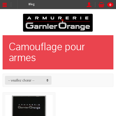
Blog
0
Camouflage pour
armes
-- veuillez choisir --